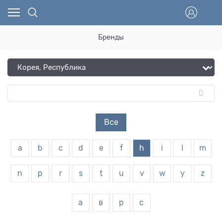
Бренды
Все
a
b
c
d
e
f
h
i
l
m
n
p
r
s
t
u
v
w
y
z
а
в
р
с