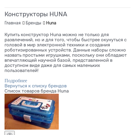
Конструкторы HUNA
Главная
Бренды
Huna
Купить конструктор Huna можно не только для
развлечений, но и для того, чтобы быстрее окунуться с
головой в мир электронной техники и создания
роботизированных устройств. Данные наборы сложно
назвать простыми игрушками, поскольку они обладают
впечатляющей научной базой, представленной в
доступном виде даже для самых маленьких
пользователей!
Подробнее
Вернуться к списку брендов
Список товаров бренда Huna
Отзывы об использовании
конструкторов Huna
Особенного внимания заслуживает система обучения
роботостроению, предусмотренная на базе данных
устройств. Принцип «от простого к сложному»
обеспечивает максимально доходчивое преподнесение
учебного материала, из-за чего во многих европейских