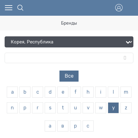
Бренды
Все
a
b
c
d
e
f
h
i
l
m
n
p
r
s
t
u
v
w
y
z
а
в
р
с